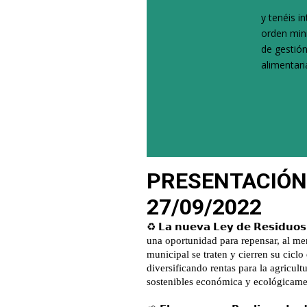
y tenéis i
orden mini
de gestión
alimentari