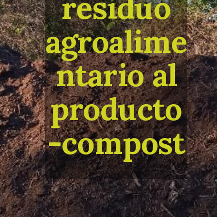
residuo
agroalime
ntario
al
producto
-compost